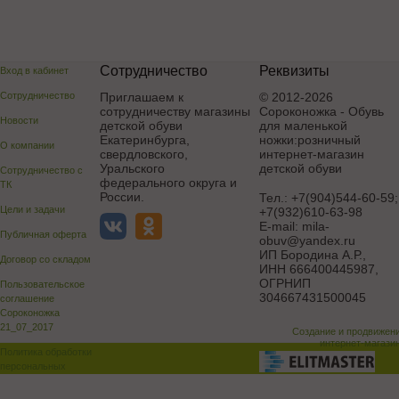
Сотрудничество
Реквизиты
Вход в кабинет
Сотрудничество
Приглашаем к
© 2012-2026
сотрудничеству магазины
Сороконожка - Обувь
Новости
детской обуви
для маленькой
Екатеринбурга,
ножки:розничный
О компании
свердловского,
интернет-магазин
Уральского
детской обуви
Сотрудничество с
федерального округа и
ТК
России.
Тел.:
+7(904)544-60-59;
Цели и задачи
+7(932)610-63-98
E-mail:
mila-
Публичная оферта
obuv@yandex.ru
ИП Бородина А.Р.
,
Договор со складом
ИНН 666400445987,
ОГРНИП
Пользовательское
304667431500045
соглашение
Сороконожка
21_07_2017
Создание и продвижен
интернет-магази
Политика обработки
персональных
данных
Поддержка и доработка сай