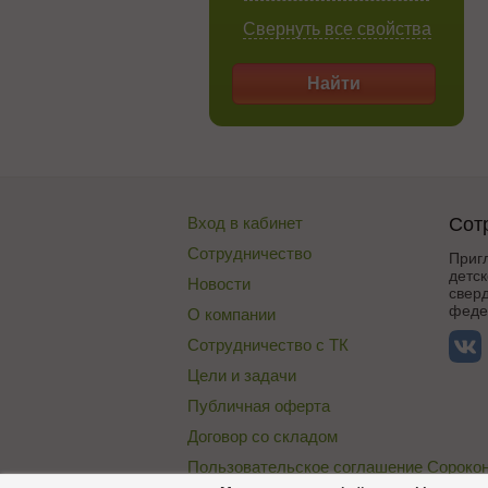
Свернуть все свойства
Найти
Вход в кабинет
Сот
Сотрудничество
Приг
детск
Новости
сверд
федер
О компании
Сотрудничество с ТК
Цели и задачи
Публичная оферта
Договор со складом
Пользовательское соглашение Сороко