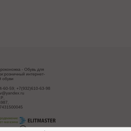
роконожка - Обувь для
и:розничный интернет-
й обуви
4-60-59; +7(932)610-63-98
uv@yandex.ru
Р.
,
987,
7431500045
продвижение
ет-магазина
ботка сайта