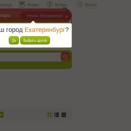
пления
Фламп
Яндекс
Войти
вара
Регион: Екатеринбург
ш город
Екатеринбург
?
Корзина
Товаров (
0
)
Да
Выбрать другой