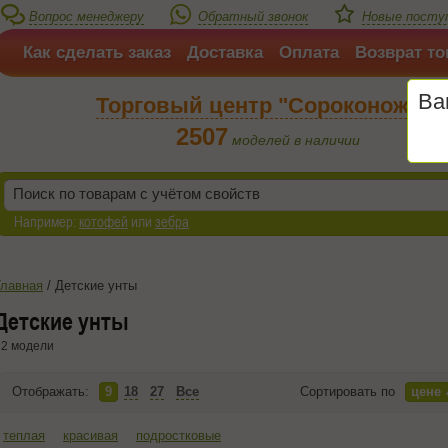
Вопрос менеджеру
Обратный звонок
Новые посту
Как сделать заказ
Доставка
Оплата
Возврат то
Ва
Торговый центр "Сороконожка"
2507
моделей в наличии
Например:
котофей
или
зебра
Главная
/
Детские унты
Детские унты
2 модели
Отображать:
9
18
27
Все
Сортировать по
цене
теплая
красивая
подростковые