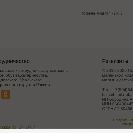
показаны модели 1 - 2 из 2
рудничество
Реквизиты
лашаем к сотрудничеству магазины
© 2012-2026 Со
ой обуви Екатеринбурга,
маленькой ножк
ловского, Уральского
магазин детско
ального округа и России.
Тел.:
+7(904)54
E-mail:
mila-ob
ИП Бородина А.
ИНН 666400445
ОГРНИП 30466
Создание и 
интерн
ножка 21_07_2017
Поддержка и дора