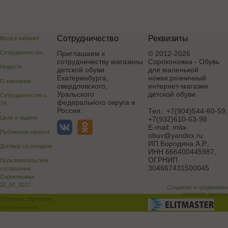
Сотрудничество
Реквизиты
Вход в кабинет
Сотрудничество
Приглашаем к
© 2012-2026
сотрудничеству магазины
Сороконожка - Обувь
Новости
детской обуви
для маленькой
Екатеринбурга,
ножки:розничный
О компании
свердловского,
интернет-магазин
Уральского
детской обуви
Сотрудничество с
федерального округа и
ТК
России.
Тел.:
+7(904)544-60-59;
Цели и задачи
+7(932)610-63-98
E-mail:
mila-
Публичная оферта
obuv@yandex.ru
ИП Бородина А.Р.
,
Договор со складом
ИНН 666400445987,
ОГРНИП
Пользовательское
304667431500045
соглашение
Сороконожка
21_07_2017
Создание и продвижен
интернет-магази
Политика обработки
персональных
данных
Поддержка и доработка сай