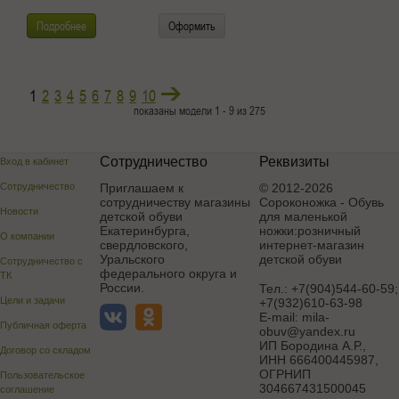
Подробнее
Оформить
1
2
3
4
5
6
7
8
9
10
показаны модели 1 - 9 из 275
Сотрудничество
Реквизиты
Вход в кабинет
Сотрудничество
Приглашаем к
© 2012-2026
сотрудничеству магазины
Сороконожка - Обувь
Новости
детской обуви
для маленькой
Екатеринбурга,
ножки:розничный
О компании
свердловского,
интернет-магазин
Уральского
детской обуви
Сотрудничество с
федерального округа и
ТК
России.
Тел.:
+7(904)544-60-59;
Цели и задачи
+7(932)610-63-98
E-mail:
mila-
Публичная оферта
obuv@yandex.ru
ИП Бородина А.Р.
,
Договор со складом
ИНН 666400445987,
ОГРНИП
Пользовательское
304667431500045
соглашение