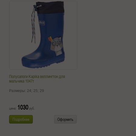
Полусапоги Kapika веллингтон для
мальчика 1047т
Размеры:
24;
25;
29
1030
цена:
руб.
Подробнее
Оформить