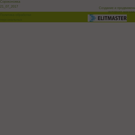
Сороконожка
21_07_2017
Создание и продвижен
интернет-магази
Политика обработки
персональных
данных
Поддержка и доработка сай