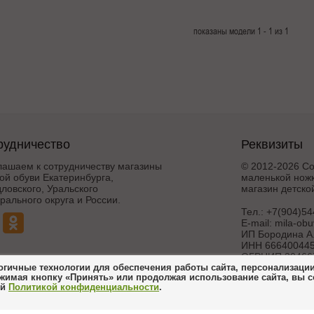
показаны модели 1 - 1 из 1
рудничество
Реквизиты
лашаем к сотрудничеству магазины
© 2012-2026 Со
ой обуви Екатеринбурга,
маленькой ножк
ловского, Уральского
магазин детско
ального округа и России.
Тел.:
+7(904)54
E-mail:
mila-ob
ИП Бородина А.
ИНН 666400445
ОГРНИП 30466
гичные технологии для обеспечения работы сайта, персонализации 
жимая кнопку «Принять» или продолжая использование сайта, вы 
Создание и 
ей
Политикой конфиденциальности
.
интерн
ножка 21_07_2017
Поддержка и дора