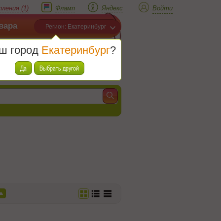
ления (1)
Фламп
Яндекс
Войти
вара
Регион: Екатеринбург
ш город
Екатеринбург
?
Корзина
Товаров (
0
)
Да
Выбрать другой