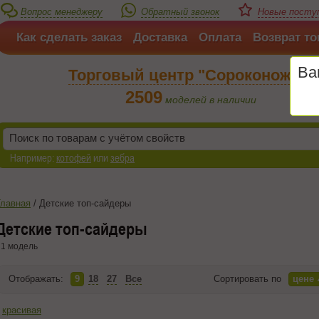
Вопрос менеджеру
Обратный звонок
Новые поступ
Как сделать заказ
Доставка
Оплата
Возврат то
Ва
Торговый центр "Сороконожка"
2509
моделей в наличии
Например:
котофей
или
зебра
Главная
/
Детские топ-сайдеры
Детские топ-сайдеры
1 модель
Отображать:
9
18
27
Все
Сортировать по
цене
красивая