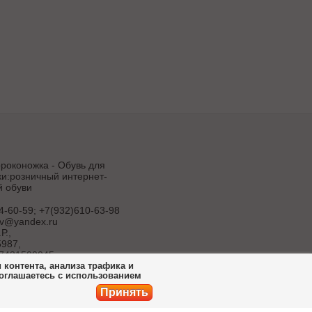
роконожка - Обувь для
и:розничный интернет-
й обуви
4-60-59; +7(932)610-63-98
uv@yandex.ru
Р.
,
987,
7431500045
контента, анализа трафика и
соглашаетесь с использованием
продвижение
ет-магазина
Принять
ботка сайта