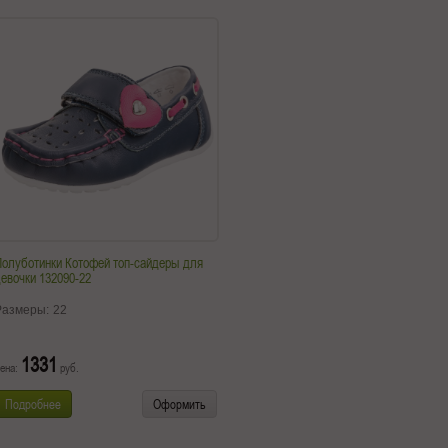
олуботинки Котофей топ-сайдеры для
евочки 132090-22
Размеры:
22
1331
ена:
руб.
Подробнее
Оформить