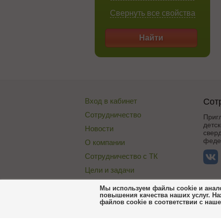
Свернуть все свойства
Найти
Вход в кабинет
Сот
Сотрудничество
Приг
детск
Новости
сверд
федер
О компании
Сотрудничество с ТК
Цели и задачи
Публичная оферта
Мы используем файлы cookie и анало
повышения качества наших услуг. На
Договор со складом
файлов cookie в соответствии с наш
Пользовательское соглашение Сороко