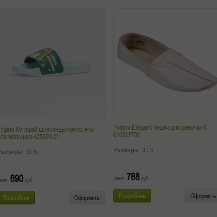
Туфли Elegami чешки для девочки 6-
Туфли Котофей шлепанцы/пантолеты
610921702
ля мальчика 425009-01
Размеры:
31,5
Размеры:
31,5
788
690
цена:
руб.
ена:
руб.
Подробнее
Оформить
Подробнее
Оформить