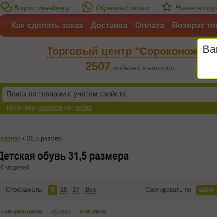
Вопрос менеджеру
Обратный звонок
Новые посту
Как сделать заказ
Доставка
Оплата
Возврат то
Ва
Торговый центр "Сороконожка"
2507
моделей в наличии
Например:
котофей
или
зебра
Главная
/
31,5 размер
Детская обувь 31,5 размера
6 моделей
Отображать:
9
18
27
Все
Сортировать по
цене
танцевальная
дутики
красивая