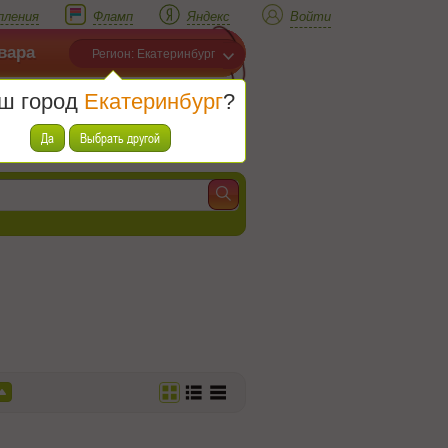
пления
Фламп
Яндекс
Войти
вара
Регион: Екатеринбург
ш город
Екатеринбург
?
Корзина
Товаров (
0
)
Да
Выбрать другой