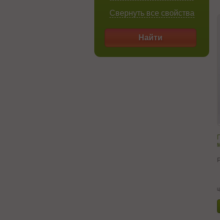
Свернуть все свойства
Найти
П
м
ц