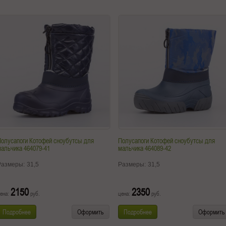
олусапоги Котофей сноубутсы для
Полусапоги Котофей сноубутсы для
альчика 464079-41
мальчика 464089-42
Размеры:
31,5
Размеры:
31,5
2150
2350
ена:
руб.
цена:
руб.
Подробнее
Оформить
Подробнее
Оформить