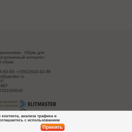
роконожка - Обувь для
и:розничный интернет-
й обуви
4-60-59; +7(932)610-63-98
uv@yandex.ru
Р.
,
987,
7431500045
продвижение
ет-магазина
ботка сайта
контента, анализа трафика и
соглашаетесь с использованием
Принять