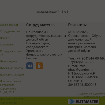
показаны модели 1 - 5 из 5
Сотрудничество
Реквизиты
Вход в кабинет
Сотрудничество
Приглашаем к
© 2012-2026
сотрудничеству магазины
Сороконожка - Обувь
Новости
детской обуви
для маленькой
Екатеринбурга,
ножки:розничный
О компании
свердловского,
интернет-магазин
Уральского
детской обуви
Сотрудничество с
федерального округа и
ТК
России.
Тел.:
+7(904)544-60-59;
Цели и задачи
+7(932)610-63-98
E-mail:
mila-
Публичная оферта
obuv@yandex.ru
ИП Бородина А.Р.
,
Договор со складом
ИНН 666400445987,
ОГРНИП
Пользовательское
304667431500045
соглашение
Сороконожка
21_07_2017
Создание и продвижен
интернет-магази
Политика обработки
персональных