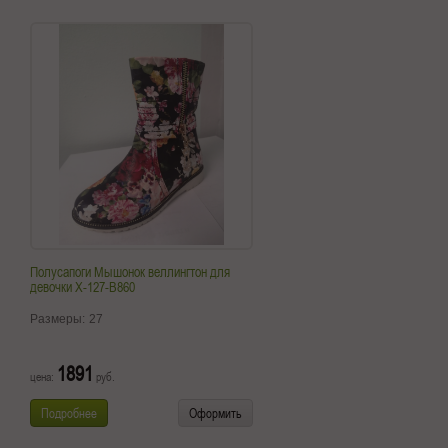
Полусапоги Мышонок веллингтон для
девочки X-127-B860
Размеры:
27
1891
цена:
руб.
Подробнее
Оформить