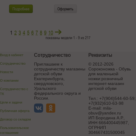
Подробнее
Оформить
1
2
3
4
5
6
7
8
9
10
показаны модели 1 - 9 из 217
Сотрудничество
Реквизиты
Вход в кабинет
Сотрудничество
Приглашаем к
© 2012-2026
сотрудничеству магазины
Сороконожка - Обувь
Новости
детской обуви
для маленькой
Екатеринбурга,
ножки:розничный
О компании
свердловского,
интернет-магазин
Уральского
детской обуви
Сотрудничество с
федерального округа и
ТК
России.
Тел.:
+7(904)544-60-59;
Цели и задачи
+7(932)610-63-98
E-mail:
mila-
Публичная оферта
obuv@yandex.ru
ИП Бородина А.Р.
,
Договор со складом
ИНН 666400445987,
ОГРНИП
Пользовательское
304667431500045
соглашение