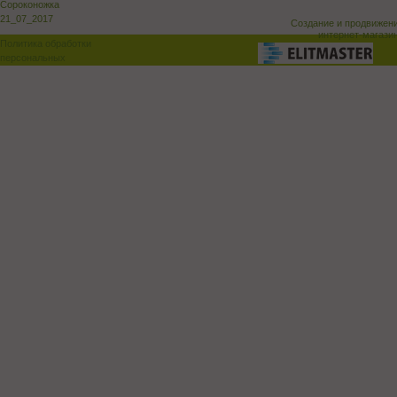
Сороконожка
21_07_2017
Создание и продвижен
интернет-магази
Политика обработки
персональных
данных
Поддержка и доработка сай