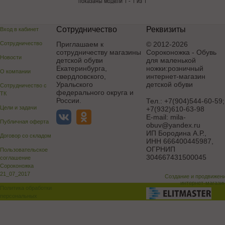
показаны модели 1 - 1 из 1
Сотрудничество
Реквизиты
Вход в кабинет
Сотрудничество
Приглашаем к
© 2012-2026
сотрудничеству магазины
Сороконожка - Обувь
Новости
детской обуви
для маленькой
Екатеринбурга,
ножки:розничный
О компании
свердловского,
интернет-магазин
Уральского
детской обуви
Сотрудничество с
федерального округа и
ТК
России.
Тел.:
+7(904)544-60-59;
Цели и задачи
+7(932)610-63-98
E-mail:
mila-
Публичная оферта
obuv@yandex.ru
ИП Бородина А.Р.
,
Договор со складом
ИНН 666400445987,
ОГРНИП
Пользовательское
304667431500045
соглашение
Сороконожка
21_07_2017
Создание и продвижен
интернет-магази
Политика обработки
персональных
данных
Поддержка и доработка сай