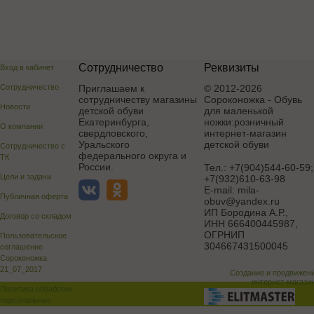
Сотрудничество
Реквизиты
Вход в кабинет
Сотрудничество
Приглашаем к
© 2012-2026
сотрудничеству магазины
Сороконожка - Обувь
Новости
детской обуви
для маленькой
Екатеринбурга,
ножки:розничный
О компании
свердловского,
интернет-магазин
Уральского
детской обуви
Сотрудничество с
федерального округа и
ТК
России.
Тел.:
+7(904)544-60-59;
Цели и задачи
+7(932)610-63-98
E-mail:
mila-
Публичная оферта
obuv@yandex.ru
ИП Бородина А.Р.
,
Договор со складом
ИНН 666400445987,
ОГРНИП
Пользовательское
304667431500045
соглашение
Сороконожка
21_07_2017
Создание и продвижен
интернет-магази
Политика обработки
персональных
данных