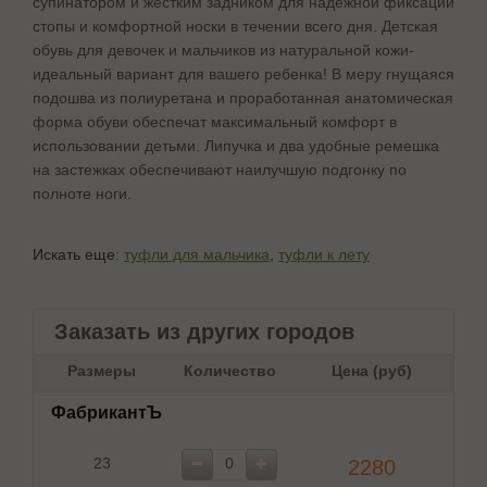
супинатором и жестким задником для надежной фиксации
стопы и комфортной носки в течении всего дня. Детская
обувь для девочек и мальчиков из натуральной кожи-
идеальный вариант для вашего ребенка! В меру гнущаяся
подошва из полиуретана и проработанная анатомическая
форма обуви обеспечат максимальный комфорт в
использовании детьми. Липучка и два удобные ремешка
на застежках обеспечивают наилучшую подгонку по
полноте ноги.
Искать еще:
туфли для мальчика
,
туфли к лету
Заказать из других городов
Размеры
Количество
Цена (руб)
ФабрикантЪ
23
2280