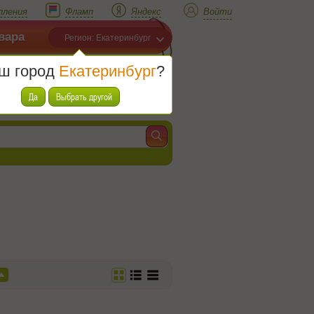
пления
Фламп
Яндекс
Войти
вара
Регион: Екатеринбург
ш город
Екатеринбург
?
Корзина
Товаров (
0
)
Да
Выбрать другой