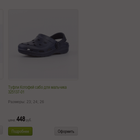
Туфли Котофей сабо для мальчика
325137-01
Размеры:
23;
24;
26
448
цена:
руб.
Подробнее
Оформить