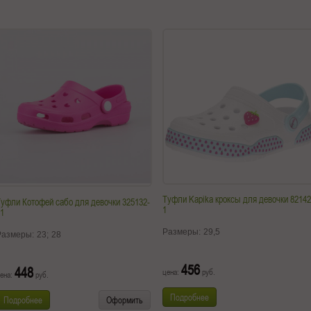
Туфли Kapika кроксы для девочки 82142
уфли Котофей сабо для девочки 325132-
1
1
Размеры:
29,5
Размеры:
23;
28
456
448
цена:
руб.
ена:
руб.
Подробнее
Подробнее
Оформить