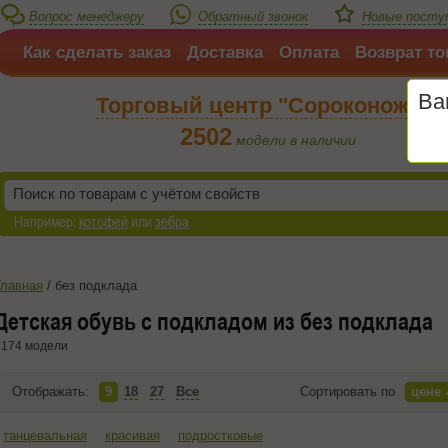
Вопрос менеджеру
Обратный звонок
Новые посту
Как сделать заказ
Доставка
Оплата
Возврат то
Ва
Торговый центр "Сороконожка"
2502
модели в наличии
Например:
котофей
или
зебра
Главная
/
без подклада
Детская обувь с подкладом из без подклада
174 модели
Отображать:
9
18
27
Все
Сортировать по
цене
танцевальная
красивая
подростковые