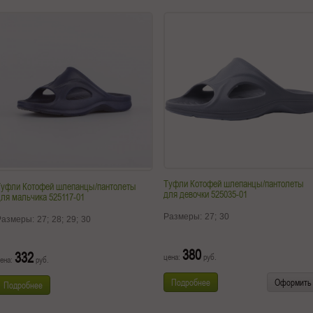
Туфли Котофей шлепанцы/пантолеты
Туфли Котофей шлепанцы/пантолеты
для девочки 525035-01
ля мальчика 525117-01
Размеры:
27;
30
Размеры:
27;
28;
29;
30
380
332
цена:
руб.
ена:
руб.
Подробнее
Оформить
Подробнее