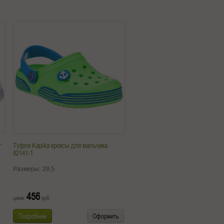
-
Туфли Kapika кроксы для мальчика
82141-1
Размеры:
29,5
456
цена:
руб.
Подробнее
Оформить