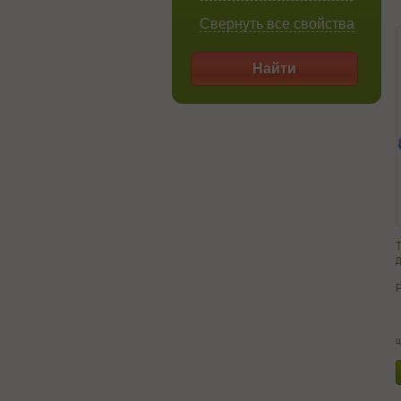
Свернуть все свойства
Найти
д
ц