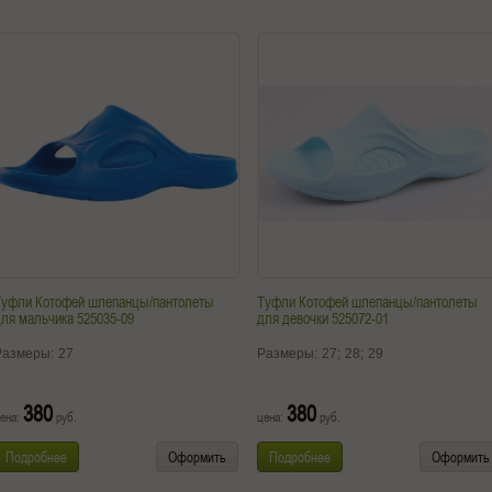
Туфли Котофей шлепанцы/пантолеты
Туфли Котофей шлепанцы/пантолеты
ля мальчика 525035-09
для девочки 525072-01
Размеры:
27
Размеры:
27;
28;
29
380
380
ена:
руб.
цена:
руб.
Подробнее
Оформить
Подробнее
Оформить