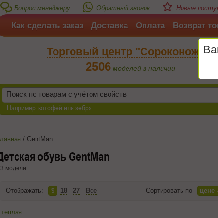
Вопрос менеджеру
Обратный звонок
Новые поступ
Как сделать заказ
Доставка
Оплата
Возврат то
Ва
Торговый центр "Сороконожка"
2506
моделей в наличии
Например:
котофей
или
зебра
Главная
/
GentMan
Детская обувь GentMan
3 модели
Отображать:
9
18
27
Все
Сортировать по
цене
теплая