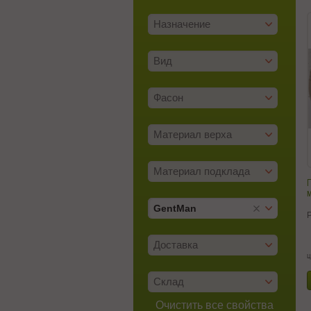
Назначение
Вид
Фасон
Материал верха
Материал подклада
м
GentMan
Доставка
ц
Склад
Очистить все свойства