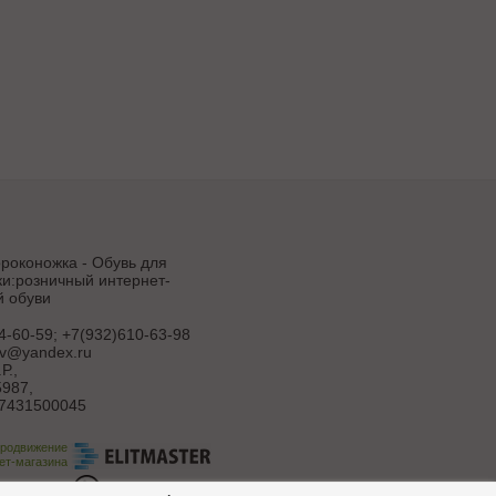
роконожка - Обувь для
и:розничный интернет-
й обуви
4-60-59; +7(932)610-63-98
uv@yandex.ru
Р.
,
987,
7431500045
продвижение
ет-магазина
ботка сайта