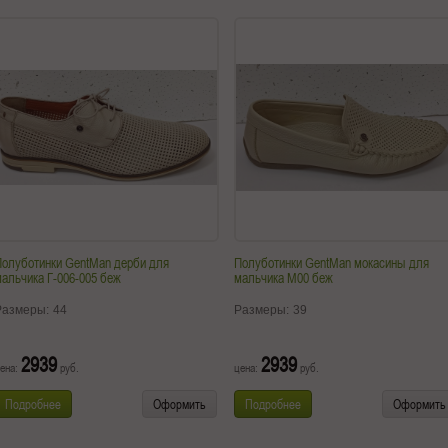
Полуботинки GentMan дерби для
Полуботинки GentMan мокасины для
альчика Г-006-005 беж
мальчика М00 беж
Размеры:
44
Размеры:
39
2939
2939
ена:
руб.
цена:
руб.
Подробнее
Оформить
Подробнее
Оформить