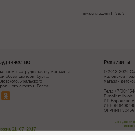
показаны модели 1 - 3 из 3
рудничество
Реквизиты
лашаем к сотрудничеству магазины
© 2012-2026 Со
ой обуви Екатеринбурга,
маленькой ножк
ловского, Уральского
магазин детско
ального округа и России.
Тел.:
+7(904)54
E-mail:
mila-ob
ИП Бородина А.
ИНН 666400445
ОГРНИП 30466
Создание и 
интерн
ножка 21_07_2017
Поддержка и дора