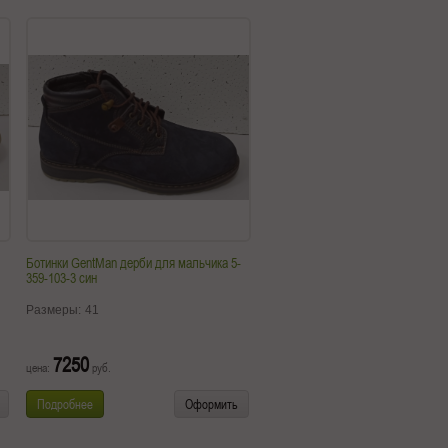
Ботинки GentMan дерби для мальчика 5-
359-103-3 син
Размеры:
41
7250
цена:
руб.
Подробнее
Оформить