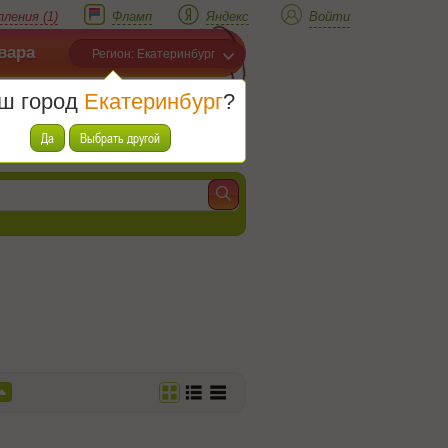
ления (1)
Фламп
Яндекс
Войти
вара
Регион: Екатеринбург
ш город
Екатеринбург
?
Корзина
Товаров (
0
)
Да
Выбрать другой