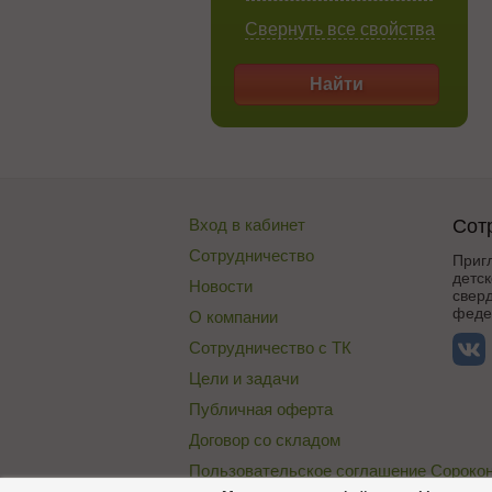
Свернуть все свойства
Найти
Вход в кабинет
Сот
Сотрудничество
Приг
детск
Новости
сверд
федер
О компании
Сотрудничество с ТК
Цели и задачи
Публичная оферта
Договор со складом
Пользовательское соглашение Сороко