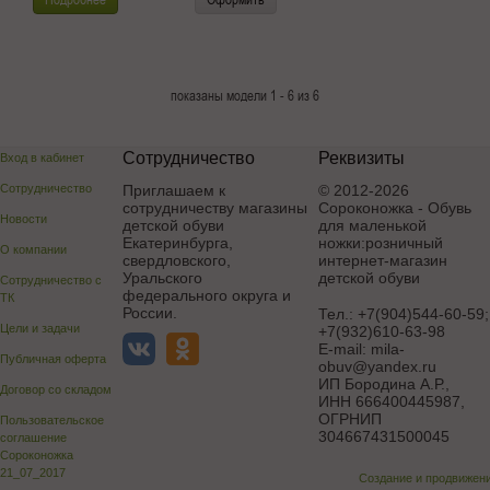
показаны модели 1 - 6 из 6
Сотрудничество
Реквизиты
Вход в кабинет
Сотрудничество
Приглашаем к
© 2012-2026
сотрудничеству магазины
Сороконожка - Обувь
Новости
детской обуви
для маленькой
Екатеринбурга,
ножки:розничный
О компании
свердловского,
интернет-магазин
Уральского
детской обуви
Сотрудничество с
федерального округа и
ТК
России.
Тел.:
+7(904)544-60-59;
Цели и задачи
+7(932)610-63-98
E-mail:
mila-
Публичная оферта
obuv@yandex.ru
ИП Бородина А.Р.
,
Договор со складом
ИНН 666400445987,
ОГРНИП
Пользовательское
304667431500045
соглашение
Сороконожка
21_07_2017
Создание и продвижен