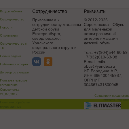
Сотрудничество
Реквизиты
Вход в кабинет
Сотрудничество
Приглашаем к
© 2012-2026
сотрудничеству магазины
Сороконожка - Обувь
Новости
детской обуви
для маленькой
Екатеринбурга,
ножки:розничный
О компании
свердловского,
интернет-магазин
Уральского
детской обуви
Сотрудничество с
федерального округа и
ТК
России.
Тел.:
+7(904)544-60-59;
Цели и задачи
+7(932)610-63-98
E-mail:
mila-
Публичная оферта
obuv@yandex.ru
ИП Бородина А.Р.
,
Договор со складом
ИНН 666400445987,
ОГРНИП
Пользовательское
304667431500045
соглашение
Сороконожка
21_07_2017
Создание и продвижен
интернет-магази
Политика обработки
персональных
данных
Поддержка и доработка сай