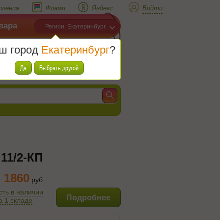
пления
Фламп
Яндекс
Войти
вара
Регион: Екатеринбург
ш город
Екатеринбург
?
Корзина
Товаров (
0
)
Да
Выбрать другой
11/2-КП
1860
:
руб
.
сть в наличии
Подробнее
а 1 складе