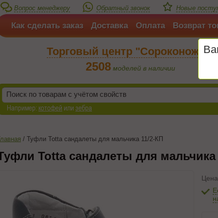
Вопрос менеджеру
Обратный звонок
Новые посту
Как сделать заказ
Доставка
Оплата
Возврат то
Ва
Торговый центр "Сороконожка"
2508
моделей в наличии
Например:
котофей
или
зебра
Главная
/
Туфли Totta сандалеты для мальчика 11/2-КП
Туфли Totta сандалеты для мальчика 
Цена
Е
н