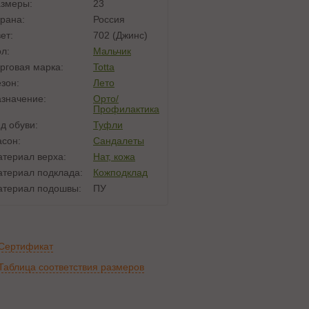
змеры:
23
рана:
Россия
ет:
702 (джинс)
л:
Мальчик
рговая марка:
Totta
зон:
Лето
значение:
Орто/
Профилактика
д обуви:
Туфли
сон:
Сандалеты
териал верха:
Нат, кожа
териал подклада:
Кожподклад
териал подошвы:
ПУ
Сертификат
Таблица соответствия размеров