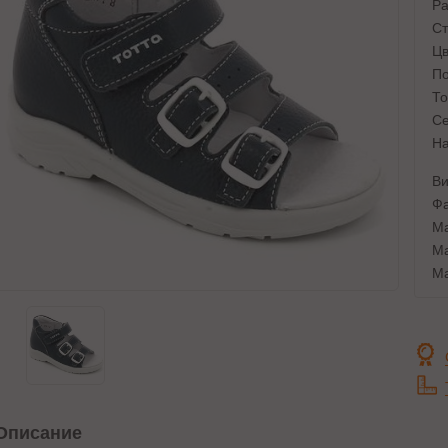
Ра
Ст
Цв
По
То
Се
На
Ви
Фа
Ма
Ма
Ма
Описание