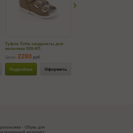
Туфли Totta сандалеты для
Туфли Totta сандалеты для
мальчика 020-КП
мальчика 10215-КП
2280
3210
Цена:
руб.
Цена:
руб.
Подробнее
Оформить
Подробнее
Оформи
роконожка - Обувь для
и:розничный интернет-