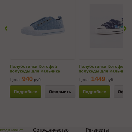
Полуботинки Котофей
Полуботинки Котофей
полукеды для мальчика
полукеды для мальчика
531079-11
331276-12
940
1449
Цена:
руб.
Цена:
руб.
Подробнее
Оформить
Подробнее
Оформ
Сотрудничество
Реквизиты
Вход в кабинет