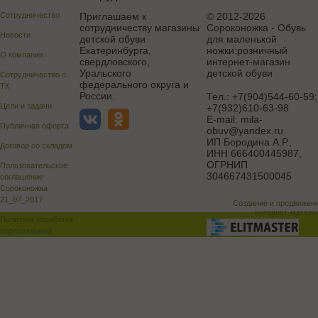
Сотрудничество
Приглашаем к
© 2012-2026
сотрудничеству магазины
Сороконожка - Обувь
Новости
детской обуви
для маленькой
Екатеринбурга,
ножки:розничный
О компании
свердловского,
интернет-магазин
Уральского
детской обуви
Сотрудничество с
федерального округа и
ТК
России.
Тел.:
+7(904)544-60-59;
Цели и задачи
+7(932)610-63-98
E-mail:
mila-
Публичная оферта
obuv@yandex.ru
ИП Бородина А.Р.
,
Договор со складом
ИНН 666400445987,
ОГРНИП
Пользовательское
304667431500045
соглашение
Сороконожка
21_07_2017
Создание и продвижен
интернет-магази
Политика обработки
персональных
данных
Поддержка и доработка сай