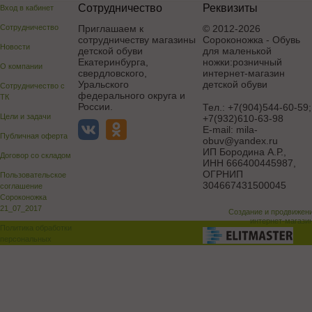
Сотрудничество
Реквизиты
Вход в кабинет
Сотрудничество
Приглашаем к
© 2012-2026
сотрудничеству магазины
Сороконожка - Обувь
Новости
детской обуви
для маленькой
Екатеринбурга,
ножки:розничный
О компании
свердловского,
интернет-магазин
Уральского
детской обуви
Сотрудничество с
федерального округа и
ТК
России.
Тел.:
+7(904)544-60-59;
Цели и задачи
+7(932)610-63-98
E-mail:
mila-
Публичная оферта
obuv@yandex.ru
ИП Бородина А.Р.
,
Договор со складом
ИНН 666400445987,
ОГРНИП
Пользовательское
304667431500045
соглашение
Сороконожка
21_07_2017
Создание и продвижен
интернет-магази
Политика обработки
персональных
данных
Поддержка и доработка сай