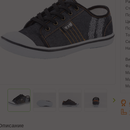
Ра
Ст
По
Цв
По
То
Се
На
Ви
Фа
Ма
Ма
Ма
Описание