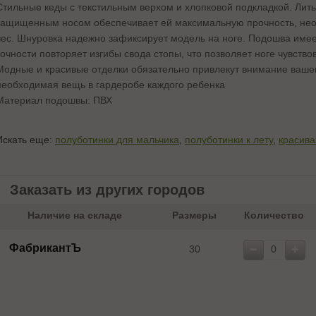
Стильные кеды с текстильным верхом и хлопковой подкладкой. Лит
защищенным носом обеспечивает ей максимальную прочность, не
вес. Шнуровка надежно зафиксирует модель на ноге. Подошва име
точности повторяет изгибы свода стопы, что позволяет ноге чувство
Модные и красивые отделки обязательно привлекут внимание ваше
необходимая вещь в гардеробе каждого ребенка
Материал подошвы: ПВХ
Искать еще:
полуботинки для мальчика
,
полуботинки к лету
,
красива
Заказать из других городов
Наличие на складе
Размеры
Количество
ФабрикантЪ
30