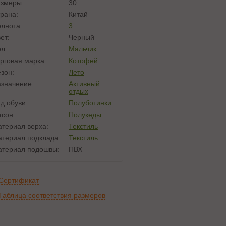
змеры:
30
рана:
Китай
лнота:
3
ет:
Черный
л:
Мальчик
рговая марка:
Котофей
зон:
Лето
значение:
Активный
отдых
д обуви:
Полуботинки
сон:
Полукеды
териал верха:
Текстиль
териал подклада:
Текстиль
териал подошвы:
ПВХ
Сертификат
Таблица соответствия размеров