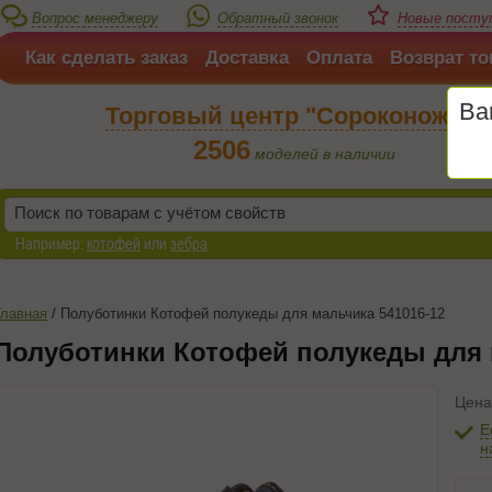
Вопрос менеджеру
Обратный звонок
Новые поступ
Как сделать заказ
Доставка
Оплата
Возврат то
Ва
Торговый центр "Сороконожка"
2506
моделей в наличии
Например:
котофей
или
зебра
Главная
/
Полуботинки Котофей полукеды для мальчика 541016-12
Полуботинки Котофей полукеды для 
Цена
Е
н