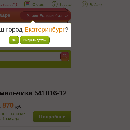
ления (1)
Фламп
Яндекс
Войти
вара
Регион: Екатеринбург
ш город
Екатеринбург
?
Корзина
Товаров (
0
)
Да
Выбрать другой
мальчика 541016-12
870
:
руб
.
сть в наличии
Подробнее
а 1 складе