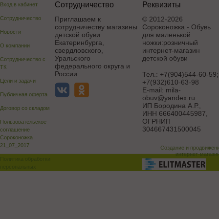
Сотрудничество
Реквизиты
Вход в кабинет
Сотрудничество
Приглашаем к
© 2012-2026
сотрудничеству магазины
Сороконожка - Обувь
Новости
детской обуви
для маленькой
Екатеринбурга,
ножки:розничный
О компании
свердловского,
интернет-магазин
Уральского
детской обуви
Сотрудничество с
федерального округа и
ТК
России.
Тел.:
+7(904)544-60-59;
Цели и задачи
+7(932)610-63-98
E-mail:
mila-
Публичная оферта
obuv@yandex.ru
ИП Бородина А.Р.
,
Договор со складом
ИНН 666400445987,
ОГРНИП
Пользовательское
304667431500045
соглашение
Сороконожка
21_07_2017
Создание и продвижен
интернет-магази
Политика обработки
персональных
данных
Поддержка и доработка сай