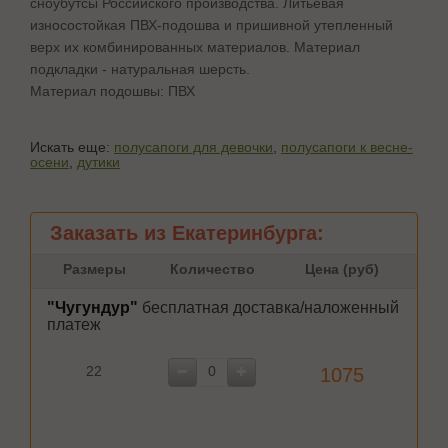
сноубутсы Российского производства. Литьевая
износостойкая ПВХ-подошва и пришивной утепленный
верх их комбинированных материалов. Материал
подкладки - натуральная шерсть.
Материал подошвы: ПВХ
Искать еще:
полусапоги для девочки
,
полусапоги к весне-
осени
,
дутики
Заказать из Екатеринбурга:
Размеры
Количество
Цена (руб)
"Чугундур"
бесплатная доставка/наложенный
платеж
22
1075