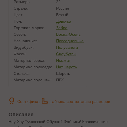
Размеры:
22
Страна:
Россия
Цвет:
Белый
Пол:
Девочка
Торговая марка:
Зебра
Сезон:
Весна-Осень
Назначение:
Повседневные
Вид обуви:
Полусапоги
Фасон:
Сноубутсы
Материал верха:
Иск,мат
Материал подклада:
Нат,шерсть
Стелька:
Шерсть
Материал подошвы:
ПВХ
Сертификат
Таблица соответствия размеров
Описание
Ноу-Хау Тучковской Обувной Фабрики! Классические