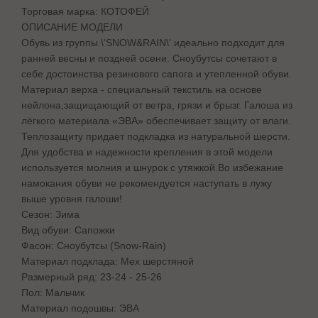
Торговая марка: КОТОФЕЙ
ОПИСАНИЕ МОДЕЛИ
Обувь из группы \'SNOW&RAIN\' идеально подходит для
ранней весны и поздней осени. Сноубутсы сочетают в
себе достоинства резинового сапога и утепленной обуви.
Материал верха - специальный текстиль на основе
нейлона,защищающий от ветра, грязи и брызг. Галоша из
лёгкого материала «ЭВА» обеспечивает защиту от влаги.
Теплозащиту придает подкладка из натуральной шерсти.
Для удобства и надежности крепления в этой модели
используется молния и шнурок с утяжкой.Во избежание
намокания обуви не рекомендуется наступать в лужу
выше уровня галоши!
Сезон: Зима
Вид обуви: Сапожки
Фасон: Сноубутсы (Snow-Rain)
Материал подклада: Мех шерстяной
Размерный ряд: 23-24 - 25-26
Пол: Мальчик
Материал подошвы: ЭВА