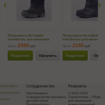
Полусапоги Котофей
Полусапоги Котофей
сноубутсы для мальчика
сноубутсы для мальчика
464091-41
464079-41
2350
2150
Цена:
руб.
Цена:
руб.
Подробнее
Оформить
Подробнее
Оформ
Сотрудничество
Реквизиты
Вход в кабинет
Сотрудничество
Приглашаем к
© 2012-2026
сотрудничеству магазины
Сороконожка - Обувь
Новости
детской обуви
для маленькой
Екатеринбурга,
ножки:розничный