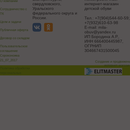
О компании
свердловского,
интернет-магазин
Уральского
детской обуви
Сотрудничество с
федерального округа и
ТК
России.
Тел.:
+7(904)544-60-59;
Цели и задачи
+7(932)610-63-98
E-mail:
mila-
Публичная оферта
obuv@yandex.ru
ИП Бородина А.Р.
,
Договор со складом
ИНН 666400445987,
ОГРНИП
Пользовательское
304667431500045
соглашение
Сороконожка
21_07_2017
Создание и продвижен
интернет-магази
Политика обработки
персональных
данных
Поддержка и доработка сай