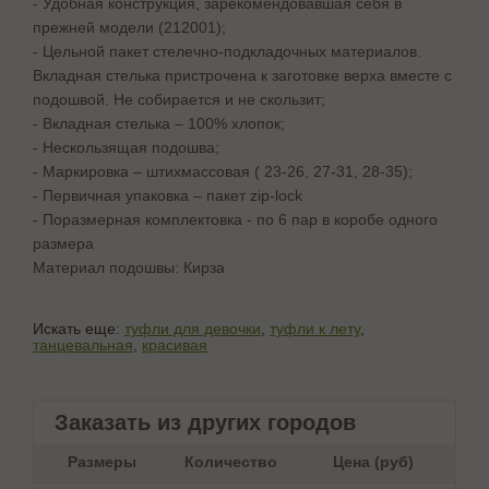
- Удобная конструкция, зарекомендовавшая себя в
прежней модели (212001);
- Цельной пакет стелечно-подкладочных материалов.
Вкладная стелька пристрочена к заготовке верха вместе с
подошвой. Не собирается и не скользит;
- Вкладная стелька – 100% хлопок;
- Нескользящая подошва;
- Маркировка – штихмассовая ( 23-26, 27-31, 28-35);
- Первичная упаковка – пакет zip-lock
- Поразмерная комплектовка - по 6 пар в коробе одного
размера
Материал подошвы: Кирза
Искать еще:
туфли для девочки
,
туфли к лету
,
танцевальная
,
красивая
Заказать из других городов
Размеры
Количество
Цена (руб)