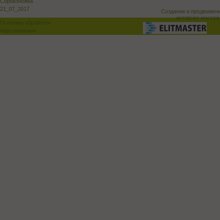
Сороконожка
21_07_2017
Создание и продвижен
интернет-магази
Политика обработки
персональных
данных
Поддержка и доработка сай