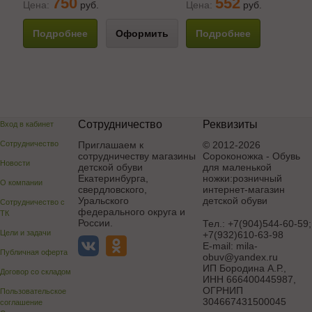
750
552
Цена:
руб.
Цена:
руб.
Подробнее
Оформить
Подробнее
Сотрудничество
Реквизиты
Вход в кабинет
Сотрудничество
Приглашаем к
© 2012-2026
сотрудничеству магазины
Сороконожка - Обувь
Новости
детской обуви
для маленькой
Екатеринбурга,
ножки:розничный
О компании
свердловского,
интернет-магазин
Уральского
детской обуви
Сотрудничество с
федерального округа и
ТК
России.
Тел.:
+7(904)544-60-59;
Цели и задачи
+7(932)610-63-98
E-mail:
mila-
Публичная оферта
obuv@yandex.ru
ИП Бородина А.Р.
,
Договор со складом
ИНН 666400445987,
ОГРНИП
Пользовательское
304667431500045
соглашение