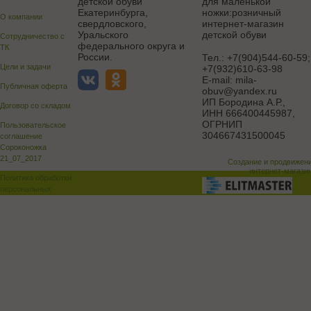
детской обуви
для маленькой
Екатеринбурга,
ножки:розничный
О компании
свердловского,
интернет-магазин
Уральского
детской обуви
Сотрудничество с
федерального округа и
ТК
России.
Тел.:
+7(904)544-60-59;
Цели и задачи
+7(932)610-63-98
E-mail:
mila-
Публичная оферта
obuv@yandex.ru
ИП Бородина А.Р.
,
Договор со складом
ИНН 666400445987,
ОГРНИП
Пользовательское
304667431500045
соглашение
Сороконожка
21_07_2017
Создание и продвижен
интернет-магази
Политика обработки
персональных
данных
Поддержка и доработка сай