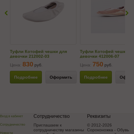
Туфли Котофей чешки для
Туфли Котофей чешки д
девочки 212002-03
девочки 412006-07
830
750
Цена:
руб.
Цена:
руб.
Подробнее
Оформить
Подробнее
Оформ
Сотрудничество
Реквизиты
Вход в кабинет
Сотрудничество
Приглашаем к
© 2012-2026
сотрудничеству магазины
Сороконожка - Обувь
Новости