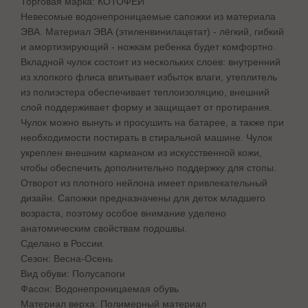
Торговая марка: КОТОФЕЙ
Невесомые водонепроницаемые сапожки из материала
ЭВА. Материал ЭВА (этиленвинилацетат) - лёгкий, гибкий
и амортизирующий - ножкам ребенка будет комфортно.
Вкладной чулок состоит из нескольких слоев: внутренний
из хлопкого флиса впитывает избыток влаги, утеплитель
из полиэстера обеспечивает теплоизоляцию, внешний
слой поддерживает форму и защищает от протирания.
Чулок можно вынуть и просушить на батарее, а также при
необходимости постирать в стиральной машине. Чулок
укреплен внешним карманом из искусственной кожи,
чтобы обеспечить дополнительно поддержку для стопы.
Отворот из плотного нейлона имеет привлекательный
дизайн. Сапожки предназначены для деток младшего
возраста, поэтому особое внимание уделено
анатомическим свойствам подошвы.
Сделано в России.
Сезон: Весна-Осень
Вид обуви: Полусапоги
Фасон: Водонепроницаемая обувь
Материал верха: Полимерный материал