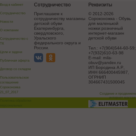
Сотрудничество
Реквизиты
Вход в кабинет
Сотрудничество
Приглашаем к
© 2012-2026
сотрудничеству магазины
Сороконожка - Обувь
Новости
детской обуви
для маленькой
Екатеринбурга,
ножки:розничный
О компании
свердловского,
интернет-магазин
Уральского
детской обуви
Сотрудничество с
федерального округа и
ТК
России.
Тел.:
+7(904)544-60-59;
Цели и задачи
+7(932)610-63-98
E-mail:
mila-
Публичная оферта
obuv@yandex.ru
ИП Бородина А.Р.
,
Договор со складом
ИНН 666400445987,
ОГРНИП
Пользовательское
304667431500045
соглашение
Сороконожка
21_07_2017
Создание и продвижен
интернет-магази
Политика обработки
персональных
данных
Поддержка и доработка сай