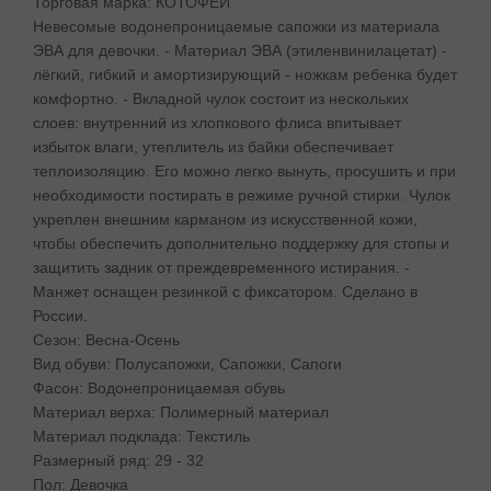
Торговая марка: КОТОФЕЙ
Невесомые водонепроницаемые сапожки из материала
ЭВА для девочки. - Материал ЭВА (этиленвинилацетат) -
лёгкий, гибкий и амортизирующий - ножкам ребенка будет
комфортно. - Вкладной чулок состоит из нескольких
слоев: внутренний из хлопкового флиса впитывает
избыток влаги, утеплитель из байки обеспечивает
теплоизоляцию. Его можно легко вынуть, просушить и при
необходимости постирать в режиме ручной стирки. Чулок
укреплен внешним карманом из искусственной кожи,
чтобы обеспечить дополнительно поддержку для стопы и
защитить задник от преждевременного истирания. -
Манжет оснащен резинкой с фиксатором. Сделано в
России.
Сезон: Весна-Осень
Вид обуви: Полусапожки, Сапожки, Сапоги
Фасон: Водонепроницаемая обувь
Материал верха: Полимерный материал
Материал подклада: Текстиль
Размерный ряд: 29 - 32
Пол: Девочка