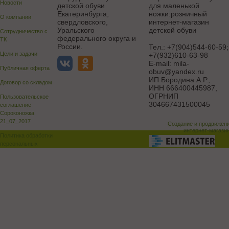
Новости
детской обуви
для маленькой
Екатеринбурга,
ножки:розничный
О компании
свердловского,
интернет-магазин
Уральского
детской обуви
Сотрудничество с
федерального округа и
ТК
России.
Тел.:
+7(904)544-60-59;
Цели и задачи
+7(932)610-63-98
E-mail:
mila-
Публичная оферта
obuv@yandex.ru
ИП Бородина А.Р.
,
Договор со складом
ИНН 666400445987,
ОГРНИП
Пользовательское
304667431500045
соглашение
Сороконожка
21_07_2017
Создание и продвижен
интернет-магази
Политика обработки
персональных
данных
Поддержка и доработка сай