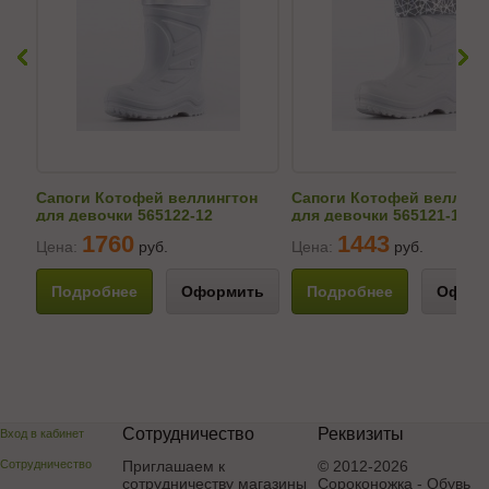
Сапоги Котофей веллингтон
Сапоги Котофей веллинг
для девочки 565122-12
для девочки 565121-14
1760
1443
Цена:
руб.
Цена:
руб.
Подробнее
Оформить
Подробнее
Оформ
Сотрудничество
Реквизиты
Вход в кабинет
Сотрудничество
Приглашаем к
© 2012-2026
сотрудничеству магазины
Сороконожка - Обувь