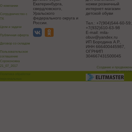
Екатеринбурга,
ножки:розничный
О компании
свердловского,
интернет-магазин
Уральского
детской обуви
Сотрудничество с
федерального округа и
ТК
России.
Тел.:
+7(904)544-60-59;
Цели и задачи
+7(932)610-63-98
E-mail:
mila-
Публичная оферта
obuv@yandex.ru
ИП Бородина А.Р.
,
Договор со складом
ИНН 666400445987,
ОГРНИП
Пользовательское
304667431500045
соглашение
Сороконожка
21_07_2017
Создание и продвижен
интернет-магази
Политика обработки
персональных
данных
Поддержка и доработка сай