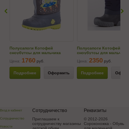
Полусапоги Котофей
Полусапоги Котофей
сноубутсы для мальчика
сноубутсы для мальчика
164053-41
464091-41
1760
2350
Цена:
руб.
Цена:
руб.
Подробнее
Оформить
Подробнее
Оформ
Сотрудничество
Реквизиты
Вход в кабинет
Сотрудничество
Приглашаем к
© 2012-2026
сотрудничеству магазины
Сороконожка - Обувь
Новости
детской обуви
для маленькой