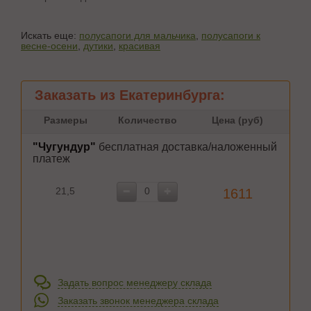
Искать еще:
полусапоги для мальчика
,
полусапоги к
весне-осени
,
дутики
,
красивая
Заказать из Екатеринбурга:
Размеры
Количество
Цена (руб)
"Чугундур"
бесплатная доставка/наложенный
платеж
21,5
1611
Задать вопрос менеджеру склада
Заказать звонок менеджера склада