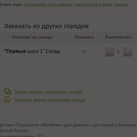
Искать еще:
полусапоги для девочки
,
полусапоги к зиме
,
теплая
Заказать из других городов
Наличие на складе
Размеры
Количество
"Первые
шаги 1" Склад
27
Задать вопрос менеджеру склада
Заказать звонок менеджера склада
Детские Полусапоги «Nordman» для девочки с доставкой в Екатерин
Почтой России.
В наличи размеры: 27.