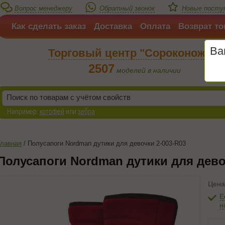
Вопрос менеджеру
Обратный звонок
Новые посту
Как сделать заказ
Доставка
Оплата
Возврат то
Ва
Торговый центр "Сороконожка"
2507
моделей в наличии
Например:
котофей
или
зебра
Главная
/
Полусапоги Nordman дутики для девочки 2-003-R03
Полусапоги Nordman дутики для дево
Цена
Е
н