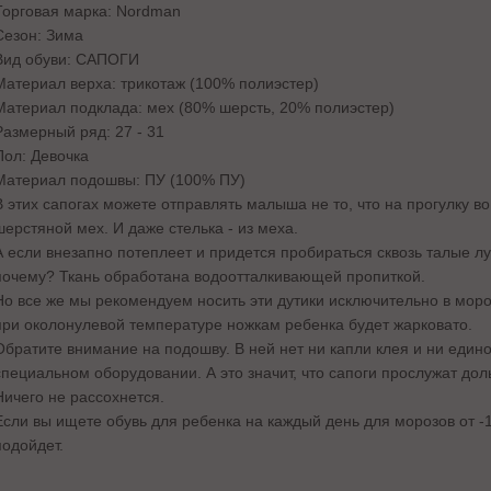
Торговая марка: Nordman
Сезон: Зима
Вид обуви: САПОГИ
Материал верха: трикотаж (100% полиэстер)
Материал подклада: мех (80% шерсть, 20% полиэстер)
Размерный ряд: 27 - 31
Пол: Девочка
Материал подошвы: ПУ (100% ПУ)
В этих сапогах можете отправлять малыша не то, что на прогулку в
шерстяной мех. И даже стелька - из меха.
А если внезапно потеплеет и придется пробираться сквозь талые луж
почему? Ткань обработана водоотталкивающей пропиткой.
Но все же мы рекомендуем носить эти дутики исключительно в моро
при околонулевой температуре ножкам ребенка будет жарковато.
Обратите внимание на подошву. В ней нет ни капли клея и ни един
специальном оборудовании. А это значит, что сапоги прослужат дол
Ничего не рассохнется.
Если вы ищете обувь для ребенка на каждый день для морозов от -1
подойдет.