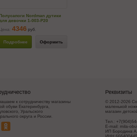
Полусапоги Nordman дутики
для девочки 1-003-P20
4346
Цена:
руб.
Подробнее
Оформить
рудничество
Реквизиты
лашаем к сотрудничеству магазины
© 2012-2026 Со
ой обуви Екатеринбурга,
маленькой ножк
ловского, Уральского
магазин детско
ального округа и России.
Тел.:
+7(904)54
E-mail:
mila-ob
ИП Бородина А.
ИНН 666400445