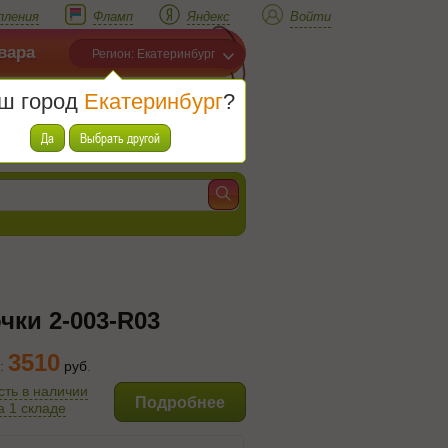
пления
Фламп
Яндекс
Войти
вара
Регион: Екатеринбург
ш город
Екатеринбург
?
Корзина
Товаров (
0
)
Да
Выбрать другой
чки 2-003-R03
3510
:
руб
.
сть в наличии
Подробнее
а 1 складе