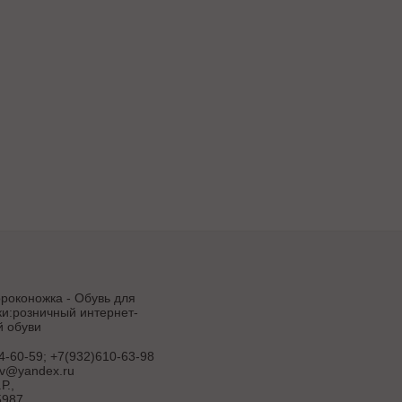
роконожка - Обувь для
и:розничный интернет-
й обуви
4-60-59; +7(932)610-63-98
uv@yandex.ru
Р.
,
987,