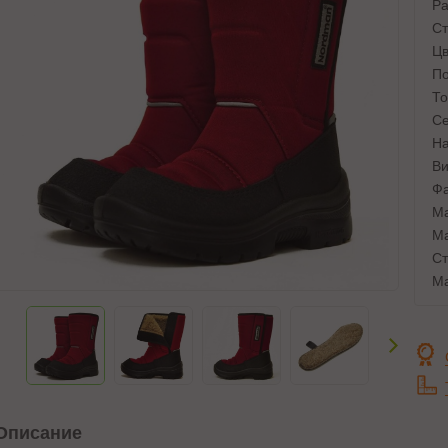
Ра
Ст
Цв
По
То
Се
На
Ви
Фа
Ма
Ма
Ст
Ма
Описание