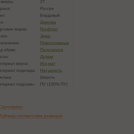
змеры:
27
рана:
Россия
ет:
Бордовый
л:
Девочка
рговая марка:
Nordman
зон:
Зима
значение:
Повседневные
д обуви:
Полусапоги
сон:
Дутики
териал верха:
Иск,мат
териал подклада:
Нат,шерсть
елька:
Шерсть
териал подошвы:
ПУ (100% ПУ)
Сертификат
Таблица соответствия размеров