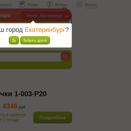
пления
Фламп
Яндекс
Войти
вара
Регион: Екатеринбург
ш город
Екатеринбург
?
Корзина
Товаров (
0
)
Да
Выбрать другой
чки 1-003-P20
4346
:
руб
.
сть в наличии
Подробнее
а 1 складе