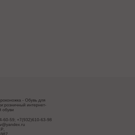
роконожка - Обувь для
и:розничный интернет-
й обуви
4-60-59; +7(932)610-63-98
uv@yandex.ru
Р.
,
987,