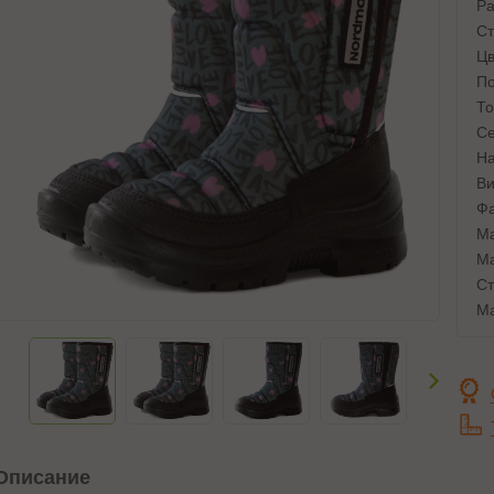
Ра
Ст
Цв
По
То
Се
На
Ви
Фа
Ма
Ма
Ст
Ма
Описание