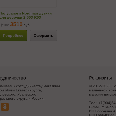
Полусапоги Nordman дутики
для девочки 2-003-R03
3510
Цена:
руб.
Подробнее
Оформить
рудничество
Реквизиты
лашаем к сотрудничеству магазины
© 2012-2026 Со
ой обуви Екатеринбурга,
маленькой ножк
ловского, Уральского
магазин детско
ального округа и России.
Тел.:
+7(904)54
E-mail:
mila-ob
ИП Бородина А.
ИНН 666400445