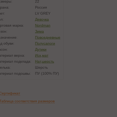
змеры:
22
рана:
Россия
ет:
LV GREY
л:
Девочка
рговая марка:
Nordman
зон:
Зима
значение:
Повседневные
д обуви:
Полусапоги
сон:
Дутики
териал верха:
Иск,мат
териал подклада:
Нат,шерсть
елька:
Шерсть
териал подошвы:
ПУ (100% ПУ)
Сертификат
Таблица соответствия размеров