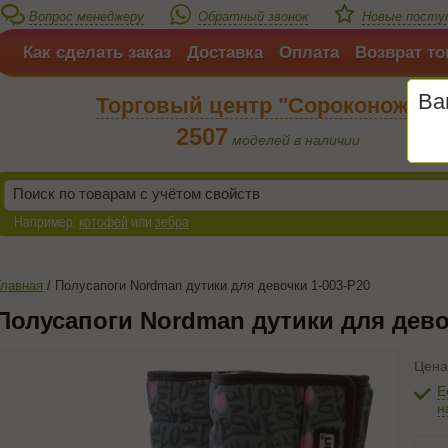
Вопрос менеджеру
Обратный звонок
Новые посту
Как сделать заказ
Доставка
Оплата
Возврат то
Ва
Торговый центр "Сороконожка"
2507
моделей в наличии
Например:
котофей
или
зебра
Главная
/
Полусапоги Nordman дутики для девочки 1-003-P20
Полусапоги Nordman дутики для дево
Цена
Е
н