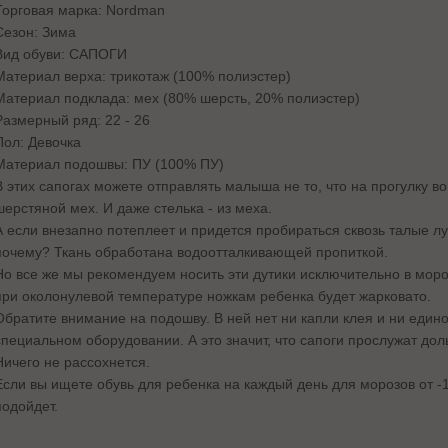
Торговая марка: Nordman
Сезон: Зима
Вид обуви: САПОГИ
Материал верха: трикотаж (100% полиэстер)
Материал подклада: мех (80% шерсть, 20% полиэстер)
Размерный ряд: 22 - 26
Пол: Девочка
Материал подошвы: ПУ (100% ПУ)
В этих сапогах можете отправлять малыша не то, что на прогулку в
шерстяной мех. И даже стелька - из меха.
А если внезапно потеплеет и придется пробираться сквозь талые луж
почему? Ткань обработана водоотталкивающей пропиткой.
Но все же мы рекомендуем носить эти дутики исключительно в моро
при околонулевой температуре ножкам ребенка будет жарковато.
Обратите внимание на подошву. В ней нет ни капли клея и ни един
специальном оборудовании. А это значит, что сапоги прослужат дол
Ничего не рассохнется.
Если вы ищете обувь для ребенка на каждый день для морозов от -1
подойдет.