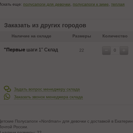
Искать еще:
полусапоги для девочки
,
полусапоги к зиме
,
теплая
Заказать из других городов
Наличие на складе
Размеры
Количество
"Первые
шаги 1" Склад
22
Задать вопрос менеджеру склада
Заказать звонок менеджера склада
Детские Полусапоги «Nordman» для девочки с доставкой в Екатерин
Почтой России.
В наличи размеры: 22.