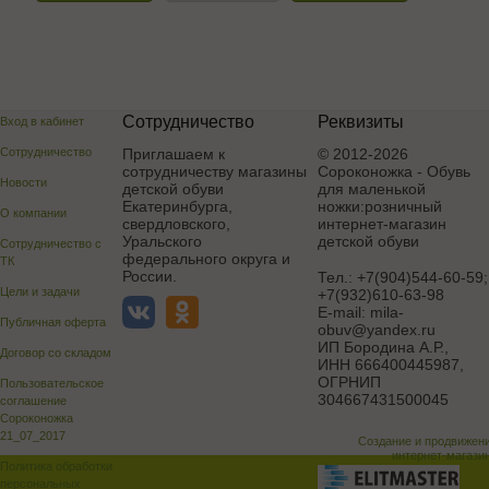
Сотрудничество
Реквизиты
Вход в кабинет
Сотрудничество
Приглашаем к
© 2012-2026
сотрудничеству магазины
Сороконожка - Обувь
Новости
детской обуви
для маленькой
Екатеринбурга,
ножки:розничный
О компании
свердловского,
интернет-магазин
Уральского
детской обуви
Сотрудничество с
федерального округа и
ТК
России.
Тел.:
+7(904)544-60-59;
Цели и задачи
+7(932)610-63-98
E-mail:
mila-
Публичная оферта
obuv@yandex.ru
ИП Бородина А.Р.
,
Договор со складом
ИНН 666400445987,
ОГРНИП
Пользовательское
304667431500045
соглашение
Сороконожка
21_07_2017
Создание и продвижен
интернет-магази
Политика обработки
персональных