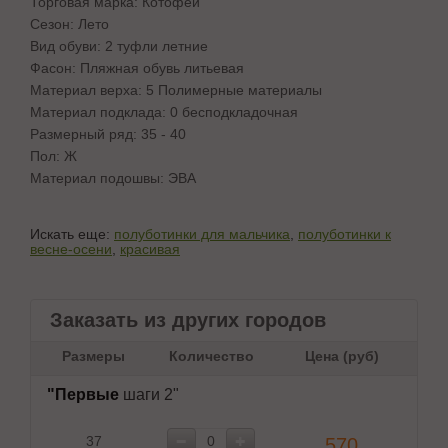
Торговая марка: Котофей
Сезон: Лето
Вид обуви: 2 туфли летние
Фасон: Пляжная обувь литьевая
Материал верха: 5 Полимерные материалы
Материал подклада: 0 бесподкладочная
Размерный ряд: 35 - 40
Пол: Ж
Материал подошвы: ЭВА
Искать еще:
полуботинки для мальчика
,
полуботинки к
весне-осени
,
красивая
Заказать из других городов
Размеры
Количество
Цена (руб)
"Первые
шаги 2"
37
570