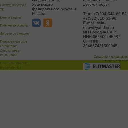
Уральского
детской обуви
Сотрудничество с
федерального округа и
ТК
России.
Тел.:
+7(904)544-60-59;
Цели и задачи
+7(932)610-63-98
E-mail:
mila-
Публичная оферта
obuv@yandex.ru
ИП Бородина А.Р.
,
Договор со складом
ИНН 666400445987,
ОГРНИП
Пользовательское
304667431500045
соглашение
Сороконожка
21_07_2017
Создание и продвижен
интернет-магази
Политика обработки
персональных
данных
Поддержка и доработка сай