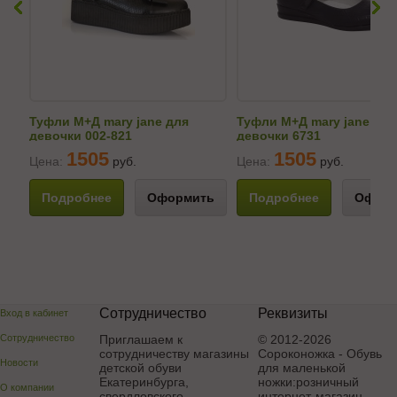
Туфли М+Д mary jane для
Туфли М+Д mary jane для
девочки 002-821
девочки 6731
1505
1505
Цена:
руб.
Цена:
руб.
Подробнее
Оформить
Подробнее
Оформ
Сотрудничество
Реквизиты
Вход в кабинет
Сотрудничество
Приглашаем к
© 2012-2026
сотрудничеству магазины
Сороконожка - Обувь
Новости
детской обуви
для маленькой
Екатеринбурга,
ножки:розничный
О компании
свердловского,
интернет-магазин