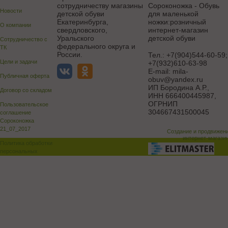
сотрудничеству магазины
Сороконожка - Обувь
Новости
детской обуви
для маленькой
Екатеринбурга,
ножки:розничный
О компании
свердловского,
интернет-магазин
Уральского
детской обуви
Сотрудничество с
федерального округа и
ТК
России.
Тел.:
+7(904)544-60-59;
Цели и задачи
+7(932)610-63-98
E-mail:
mila-
Публичная оферта
obuv@yandex.ru
ИП Бородина А.Р.
,
Договор со складом
ИНН 666400445987,
ОГРНИП
Пользовательское
304667431500045
соглашение
Сороконожка
21_07_2017
Создание и продвижен
интернет-магази
Политика обработки
персональных
данных
Поддержка и доработка сай