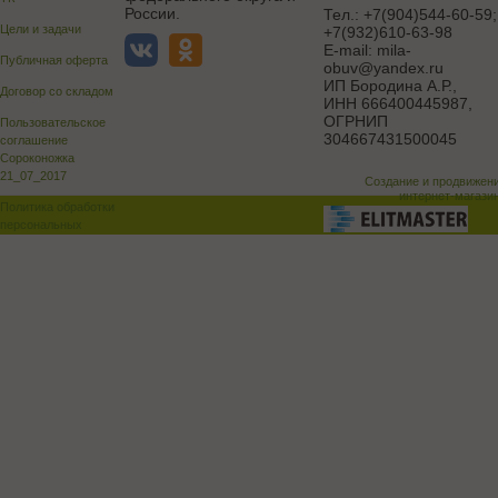
России.
Тел.:
+7(904)544-60-59;
Цели и задачи
+7(932)610-63-98
E-mail:
mila-
Публичная оферта
obuv@yandex.ru
ИП Бородина А.Р.
,
Договор со складом
ИНН 666400445987,
ОГРНИП
Пользовательское
304667431500045
соглашение
Сороконожка
21_07_2017
Создание и продвижен
интернет-магази
Политика обработки
персональных
данных
Поддержка и доработка сай