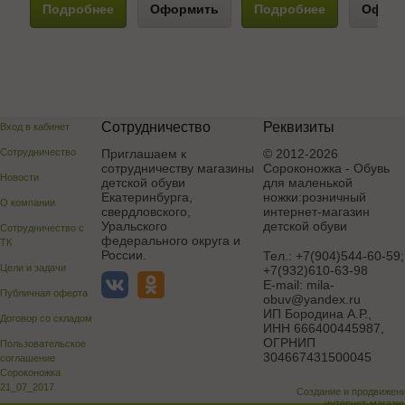
Подробнее
Оформить
Подробнее
Оформ
Сотрудничество
Реквизиты
Вход в кабинет
Сотрудничество
Приглашаем к
© 2012-2026
сотрудничеству магазины
Сороконожка - Обувь
Новости
детской обуви
для маленькой
Екатеринбурга,
ножки:розничный
О компании
свердловского,
интернет-магазин
Уральского
детской обуви
Сотрудничество с
федерального округа и
ТК
России.
Тел.:
+7(904)544-60-59;
Цели и задачи
+7(932)610-63-98
E-mail:
mila-
Публичная оферта
obuv@yandex.ru
ИП Бородина А.Р.
,
Договор со складом
ИНН 666400445987,
ОГРНИП
Пользовательское
304667431500045
соглашение
Сороконожка
21_07_2017
Создание и продвижен
интернет-магази