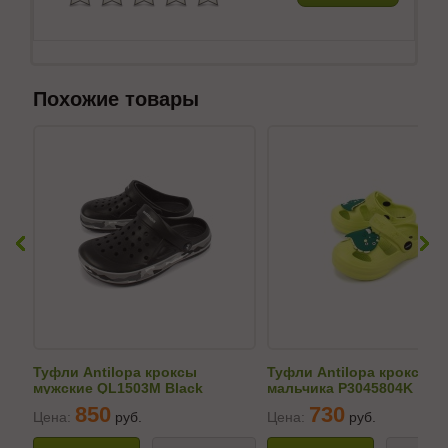
Похожие товары
Туфли Antilopa кроксы
Туфли Antilopa кроксы д
мужские QL1503M Black
мальчика P3045804K
850
730
Цена:
руб.
Цена:
руб.