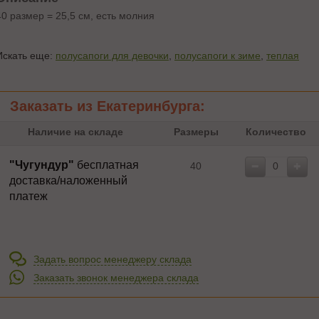
40 размер = 25,5 см, есть молния
Искать еще:
полусапоги для девочки
,
полусапоги к зиме
,
теплая
Заказать из Екатеринбурга:
Наличие на складе
Размеры
Количество
"Чугундур"
бесплатная
40
доставка/наложенный
платеж
Задать вопрос менеджеру склада
Заказать звонок менеджера склада