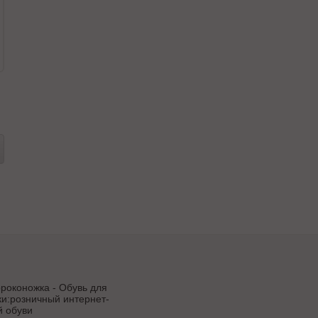
роконожка - Обувь для
и:розничный интернет-
й обуви