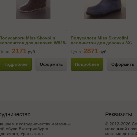
Полусапоги Miss Skovolini
Полусапоги Miss Skovolini
веллингтон для девочки W828-
веллингтон для девочки 3X-
Y9579-6M-6
88M
2171
2871
Цена:
руб.
Цена:
руб.
Подробнее
Оформить
Подробнее
Оформить
рудничество
Реквизиты
лашаем к сотрудничеству магазины
© 2012-2026 Со
ой обуви Екатеринбурга,
маленькой ножк
ловского, Уральского
магазин детско