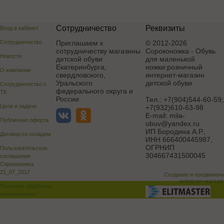
Сотрудничество
Реквизиты
Вход в кабинет
Сотрудничество
Приглашаем к
© 2012-2026
сотрудничеству магазины
Сороконожка - Обувь
Новости
детской обуви
для маленькой
Екатеринбурга,
ножки:розничный
О компании
свердловского,
интернет-магазин
Уральского
детской обуви
Сотрудничество с
федерального округа и
ТК
России.
Тел.:
+7(904)544-60-59;
Цели и задачи
+7(932)610-63-98
E-mail:
mila-
Публичная оферта
obuv@yandex.ru
ИП Бородина А.Р.
,
Договор со складом
ИНН 666400445987,
ОГРНИП
Пользовательское
304667431500045
соглашение
Сороконожка
21_07_2017
Создание и продвижен
интернет-магази
Политика обработки
персональных
данных
Поддержка и доработка сай