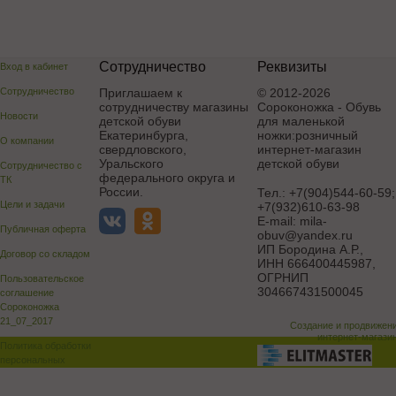
Сотрудничество
Реквизиты
Вход в кабинет
Сотрудничество
Приглашаем к
© 2012-2026
сотрудничеству магазины
Сороконожка - Обувь
Новости
детской обуви
для маленькой
Екатеринбурга,
ножки:розничный
О компании
свердловского,
интернет-магазин
Уральского
детской обуви
Сотрудничество с
федерального округа и
ТК
России.
Тел.:
+7(904)544-60-59;
Цели и задачи
+7(932)610-63-98
E-mail:
mila-
Публичная оферта
obuv@yandex.ru
ИП Бородина А.Р.
,
Договор со складом
ИНН 666400445987,
ОГРНИП
Пользовательское
304667431500045
соглашение
Сороконожка
21_07_2017
Создание и продвижен
интернет-магази
Политика обработки
персональных
данных
Поддержка и доработка сай