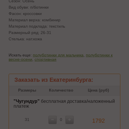
Сезон: Осень
Вид обуви: п/ботинки
Фасон: кроссовки
Материал верха: комбинир
Материал подклада: текстиль
Размерный ряд: 26-31
Стелька: нат.кожа
Искать еще:
полуботинки для мальчика
,
полуботинки к
весне-осени
,
спортивная
Заказать из Екатеринбурга:
Размеры
Количество
Цена (руб)
"Чугундур"
бесплатная доставка/наложенный
платеж
31
1792