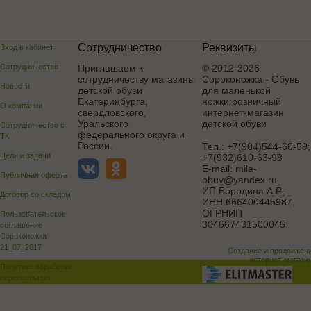
Сотрудничество
Реквизиты
Вход в кабинет
Сотрудничество
Приглашаем к
© 2012-2026
сотрудничеству магазины
Сороконожка - Обувь
Новости
детской обуви
для маленькой
Екатеринбурга,
ножки:розничный
О компании
свердловского,
интернет-магазин
Уральского
детской обуви
Сотрудничество с
федерального округа и
ТК
России.
Тел.:
+7(904)544-60-59;
Цели и задачи
+7(932)610-63-98
E-mail:
mila-
Публичная оферта
obuv@yandex.ru
ИП Бородина А.Р.
,
Договор со складом
ИНН 666400445987,
ОГРНИП
Пользовательское
304667431500045
соглашение
Сороконожка
21_07_2017
Создание и продвижен
интернет-магази
Политика обработки
персональных
данных
Поддержка и доработка сай