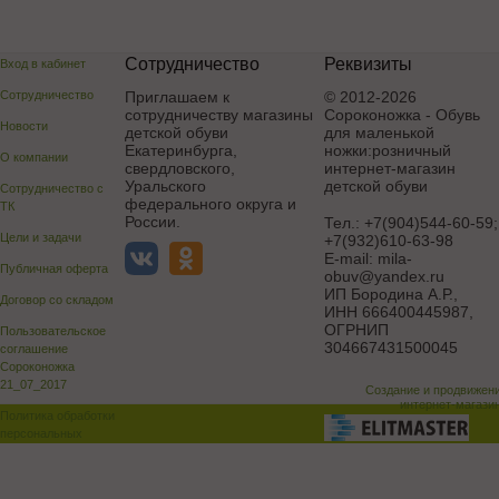
Сотрудничество
Реквизиты
Вход в кабинет
Сотрудничество
Приглашаем к
© 2012-2026
сотрудничеству магазины
Сороконожка - Обувь
Новости
детской обуви
для маленькой
Екатеринбурга,
ножки:розничный
О компании
свердловского,
интернет-магазин
Уральского
детской обуви
Сотрудничество с
федерального округа и
ТК
России.
Тел.:
+7(904)544-60-59;
Цели и задачи
+7(932)610-63-98
E-mail:
mila-
Публичная оферта
obuv@yandex.ru
ИП Бородина А.Р.
,
Договор со складом
ИНН 666400445987,
ОГРНИП
Пользовательское
304667431500045
соглашение
Сороконожка
21_07_2017
Создание и продвижен
интернет-магази
Политика обработки
персональных
данных
Поддержка и доработка сай