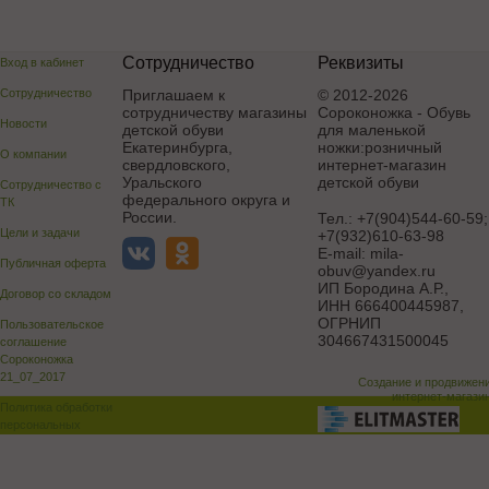
Сотрудничество
Реквизиты
Вход в кабинет
Сотрудничество
Приглашаем к
© 2012-2026
сотрудничеству магазины
Сороконожка - Обувь
Новости
детской обуви
для маленькой
Екатеринбурга,
ножки:розничный
О компании
свердловского,
интернет-магазин
Уральского
детской обуви
Сотрудничество с
федерального округа и
ТК
России.
Тел.:
+7(904)544-60-59;
Цели и задачи
+7(932)610-63-98
E-mail:
mila-
Публичная оферта
obuv@yandex.ru
ИП Бородина А.Р.
,
Договор со складом
ИНН 666400445987,
ОГРНИП
Пользовательское
304667431500045
соглашение
Сороконожка
21_07_2017
Создание и продвижен
интернет-магази
Политика обработки
персональных
данных
Поддержка и доработка сай