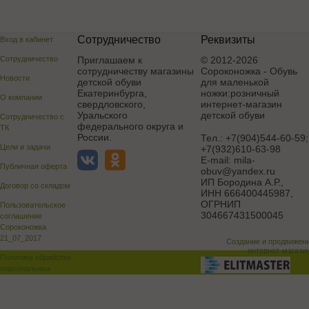
Сотрудничество
Реквизиты
Вход в кабинет
Сотрудничество
Приглашаем к
© 2012-2026
сотрудничеству магазины
Сороконожка - Обувь
Новости
детской обуви
для маленькой
Екатеринбурга,
ножки:розничный
О компании
свердловского,
интернет-магазин
Уральского
детской обуви
Сотрудничество с
федерального округа и
ТК
России.
Тел.:
+7(904)544-60-59;
Цели и задачи
+7(932)610-63-98
E-mail:
mila-
Публичная оферта
obuv@yandex.ru
ИП Бородина А.Р.
,
Договор со складом
ИНН 666400445987,
ОГРНИП
Пользовательское
304667431500045
соглашение
Сороконожка
21_07_2017
Создание и продвижен
интернет-магази
Политика обработки
персональных
данных
Поддержка и доработка сай