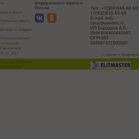
федерального округа и
ТК
России.
Тел.:
+7(904)544-60-59;
Цели и задачи
+7(932)610-63-98
E-mail:
mila-
Публичная оферта
obuv@yandex.ru
ИП Бородина А.Р.
,
Договор со складом
ИНН 666400445987,
ОГРНИП
Пользовательское
304667431500045
соглашение
Сороконожка
21_07_2017
Создание и продвижен
интернет-магази
Политика обработки
персональных
данных
Поддержка и доработка сай